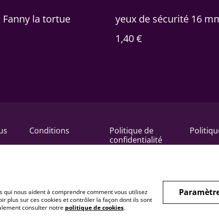
l Fanny la tortue
yeux de sécurité 16 m
1,40 €
us
Conditions
Politique de
Politiq
confidentialité
Paramètre
hiers qui nous aident à comprendre comment vous utilisez
r plus sur ces cookies et contrôler la façon dont ils sont
galement consulter notre
politique de cookies
.