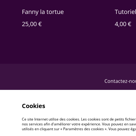
Fanny la tortue
Tutorie
25,00 €
4,00 €
Contactez-no
Cookies
Ce site Internet utilise des cookies. Les cookies sont de petits fic
nos services afin d'améliorer votre expérience. Vous pouvez en savoi
utilisés en cliquant sur « Paramètres des cookies ». Vous pouvez é
©
2026
cricri laine et crochet