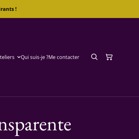
rants !
teliers
Qui suis-je ?
Me contacter
nsparente