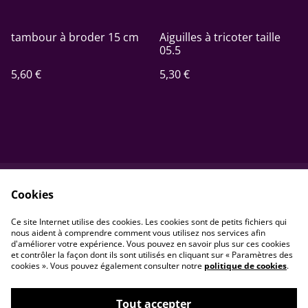
tambour à broder 15 cm
Aiguilles à tricoter taille
05.5
5,60 €
5,30 €
Cookies
Contactez-nous
Conditions
Politique de
Politique de cookies
Ce site Internet utilise des cookies. Les cookies sont de petits fichiers qui
confidentialité
nous aident à comprendre comment vous utilisez nos services afin
d'améliorer votre expérience. Vous pouvez en savoir plus sur ces cookies
et contrôler la façon dont ils sont utilisés en cliquant sur « Paramètres des
cookies ». Vous pouvez également consulter notre
politique de cookies
.
Tout accepter