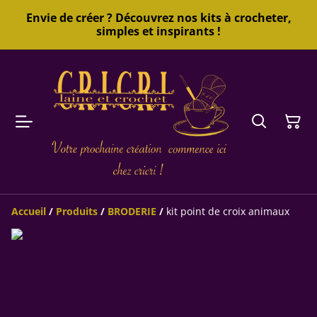
Envie de créer ? Découvrez nos kits à crocheter,
simples et inspirants !
Accueil
/
Produits
/
BRODERIE
/
kit point de croix animaux