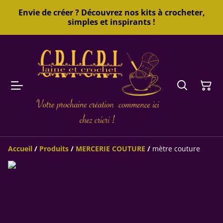
Envie de créer ? Découvrez nos kits à crocheter,
simples et inspirants !
Accueil
/
Produits
/
MERCERIE COUTURE
/
mètre couture