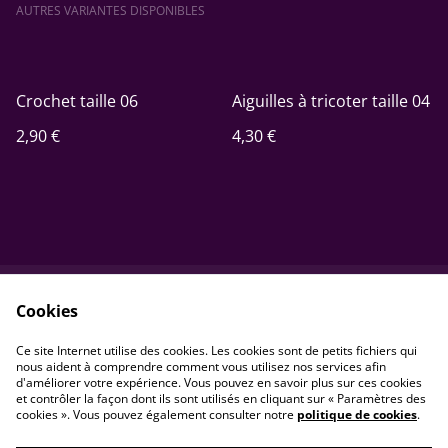
AUTRES VARIANTES DISPONIBLES
Crochet taille 06
Aiguilles à tricoter taille 04
2,90 €
4,30 €
Cookies
Contactez-nous
Conditions
Politique de
Politique de cookies
Ce site Internet utilise des cookies. Les cookies sont de petits fichiers qui
confidentialité
nous aident à comprendre comment vous utilisez nos services afin
d'améliorer votre expérience. Vous pouvez en savoir plus sur ces cookies
et contrôler la façon dont ils sont utilisés en cliquant sur « Paramètres des
cookies ». Vous pouvez également consulter notre
politique de cookies
.