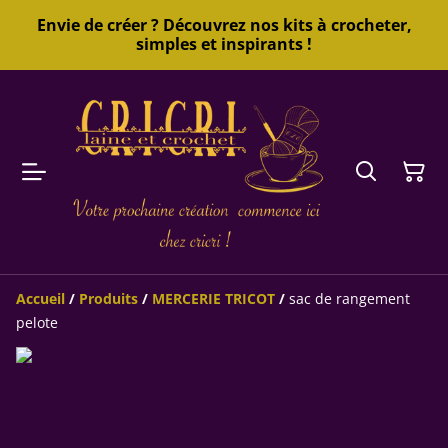
Envie de créer ? Découvrez nos kits à crocheter,
simples et inspirants !
Accueil
/
Produits
/
MERCERIE TRICOT
/
sac de rangement
pelote