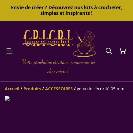
Envie de créer ? Découvrez nos kits à crocheter,
simples et inspirants !
Accueil
/
Produits
/
ACCESSOIRES
/
yeux de sécurité 05 mm