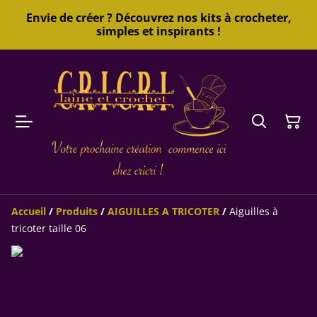
Envie de créer ? Découvrez nos kits à crocheter,
simples et inspirants !
Accueil
/
Produits
/
AIGUILLES A TRICOTER
/
Aiguilles à
tricoter taille 06